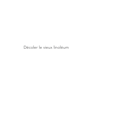
Décoler le vieux linoléum
Colorer le lieu !